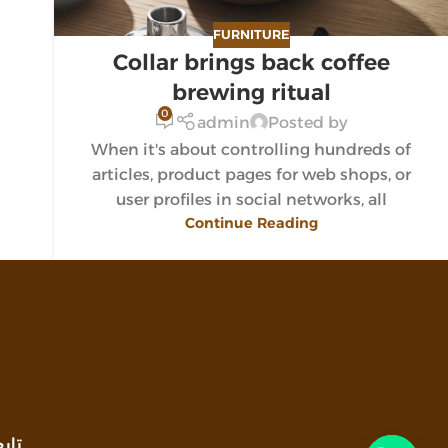
FURNITURE
Collar brings back coffee
brewing ritual
0
admin
Posted by
When it's about controlling hundreds of
articles, product pages for web shops, or
user profiles in social networks, all
Continue Reading
تاب